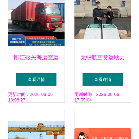
新进程
阳江报关海运空运
无锡航空货运助力
专线双清 高效货物
大闸蟹“飞向”全球
查看详情
查看详情
进出口服务全解析
单日4吨创今年蟹
更新时间：2026-08-06
更新时间：2026-08-06
13:08:27
17:55:04
类“出海”新高