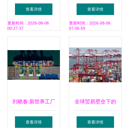
运货物规范申报指
智能手机上的应用
查看详情
查看详情
南
来操作现代贸易的
更新时间：2026-08-06
更新时间：2026-08-06
00:27:37
07:06:59
自动化。在大型仓
库检查订单。海运
货物的进出口。商
业营销与技术
刘晓春:新世界工厂
全球贸易壁垒下的
将推动新全球化进
中国应对 24国管制
查看详情
查看详情