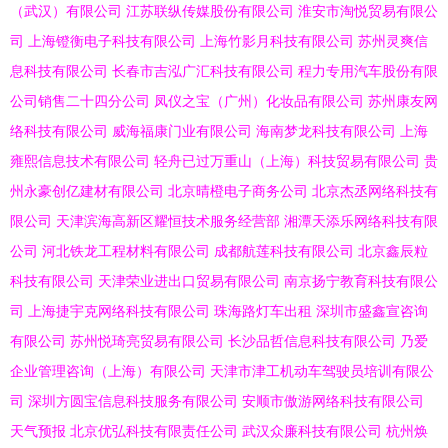
（武汉）有限公司
江苏联纵传媒股份有限公司
淮安市淘悦贸易有限公
司
上海镫衡电子科技有限公司
上海竹影月科技有限公司
苏州灵爽信
息科技有限公司
长春市吉泓广汇科技有限公司
程力专用汽车股份有限
公司销售二十四分公司
凤仪之宝（广州）化妆品有限公司
苏州康友网
络科技有限公司
威海福康门业有限公司
海南梦龙科技有限公司
上海
雍熙信息技术有限公司
轻舟已过万重山（上海）科技贸易有限公司
贵
州永豪创亿建材有限公司
北京晴橙电子商务公司
北京杰丞网络科技有
限公司
天津滨海高新区耀恒技术服务经营部
湘潭天添乐网络科技有限
公司
河北铁龙工程材料有限公司
成都航莲科技有限公司
北京鑫辰粒
科技有限公司
天津荣业进出口贸易有限公司
南京扬宁教育科技有限公
司
上海捷宇克网络科技有限公司
珠海路灯车出租
深圳市盛鑫宣咨询
有限公司
苏州悦琦亮贸易有限公司
长沙品哲信息科技有限公司
乃爱
企业管理咨询（上海）有限公司
天津市津工机动车驾驶员培训有限公
司
深圳方圆宝信息科技服务有限公司
安顺市傲游网络科技有限公司
天气预报
北京优弘科技有限责任公司
武汉众廉科技有限公司
杭州焕