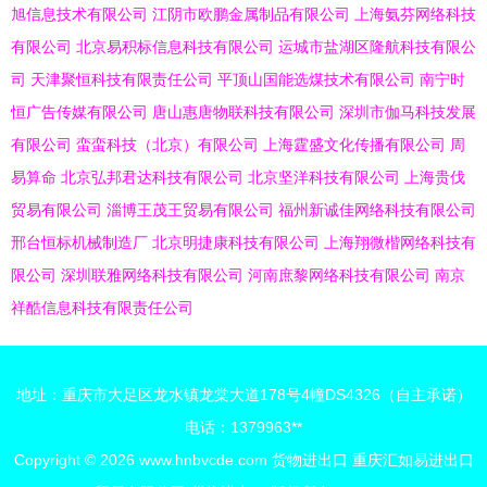
旭信息技术有限公司
江阴市欧鹏金属制品有限公司
上海氨芬网络科技
有限公司
北京易积标信息科技有限公司
运城市盐湖区隆航科技有限公
司
天津聚恒科技有限责任公司
平顶山国能选煤技术有限公司
南宁时
恒广告传媒有限公司
唐山惠唐物联科技有限公司
深圳市伽马科技发展
有限公司
蛮蛮科技（北京）有限公司
上海霆盛文化传播有限公司
周
易算命
北京弘邦君达科技有限公司
北京坚洋科技有限公司
上海贵伐
贸易有限公司
淄博王茂王贸易有限公司
福州新诚佳网络科技有限公司
邢台恒标机械制造厂
北京明捷康科技有限公司
上海翔微楷网络科技有
限公司
深圳联雅网络科技有限公司
河南庶黎网络科技有限公司
南京
祥酷信息科技有限责任公司
地址：重庆市大足区龙水镇龙棠大道178号4幢DS4326（自主承诺）
电话：1379963**
Copyright © 2026
www.hnbvcde.com
货物进出口
重庆汇如易进出口